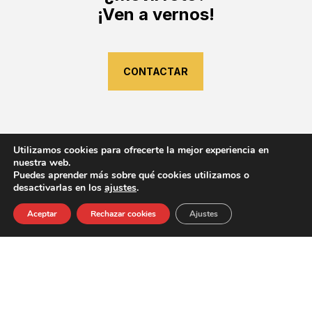
¡Ven a vernos!
CONTACTAR
Utilizamos cookies para ofrecerte la mejor experiencia en
nuestra web.
Puedes aprender más sobre qué cookies utilizamos o
desactivarlas en los
ajustes
.
Aceptar
Rechazar cookies
Ajustes
«Financiado por la Unión Europea – NextGeneration EU. Sin
embargo, los puntos de vista y las opiniones expresadas son
únicamente los del autor o autores y no reflejan
necesariamente los de la Unión Europea o la Comisión
Europea. Ni la Unión Europea ni la Comisión Europea pueden
ser consideradas responsables de las mismas»