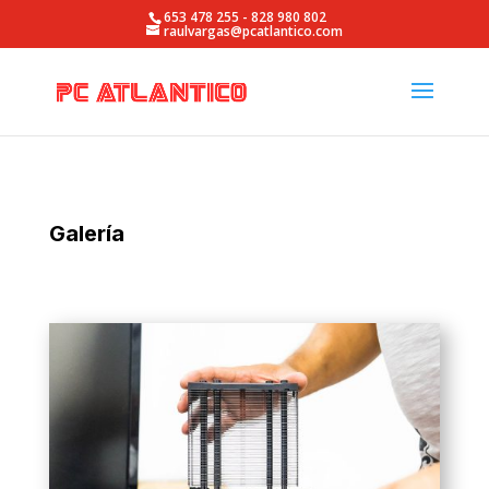
653 478 255 - 828 980 802
raulvargas@pcatlantico.com
Abrir barra de herramientas
Galería